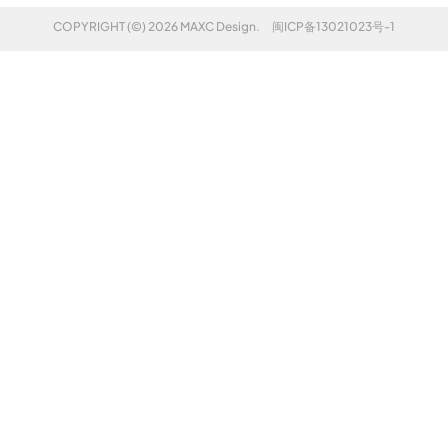
COPYRIGHT (©) 2026 MAXC Design.
闽ICP备13021023号-1