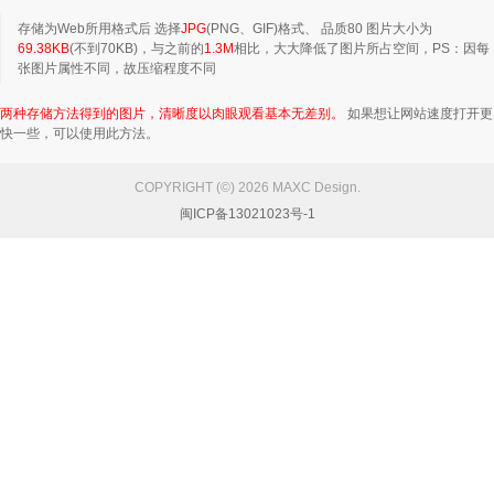
存储为Web所用格式后 选择
JPG
(PNG、GIF)格式、 品质80 图片大小为
69.38KB
(不到70KB)，与之前的
1.3M
相比，大大降低了图片所占空间，PS：因每
张图片属性不同，故压缩程度不同
两种
存储
方法得到的图片，
清晰度以
肉眼观看基本无差别。
如果想让网站速度打开更
快一些，可以使用此方法。
COPYRIGHT (©) 2026 MAXC Design.
闽ICP备13021023号-1