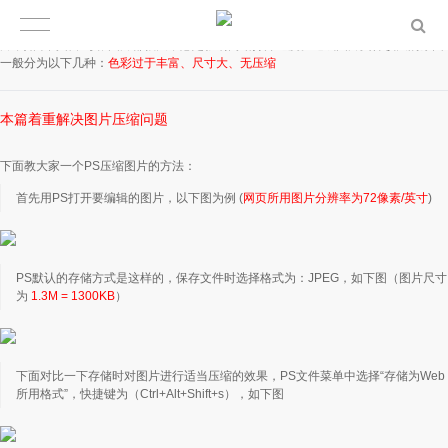
网站打开慢的其中一个原因是图片文件过大，一个网站在打开时需要同时加载很多图
片，如果网站中每张图片都很大，必定影响网站打开速度。造成图片文件较大的原因
一般分为以下几种：
色彩过于丰富
、尺寸大、
无压缩
本篇着重解决图片压缩问题
下面教大家一个PS压缩图片的方法：
首先用PS打开要编辑的图片，以下图为例 (
网页所用图片分辨率为72像素/英寸
)
PS默认的存储方式是这样的，保存文件时选择格式为：JPEG，如下图（图片尺寸
为
1.3M = 1300KB
）
下面对比一下存储时对图片进行适当压缩的效果，PS文件菜单中选择“存储为Web
所用格式”，快捷键为（Ctrl+Alt+Shift+s），如下图