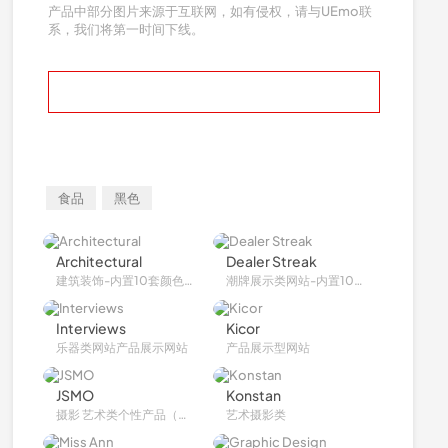
产品中部分图片来源于互联网，如有侵权，请与UEmo联
系，我们将第一时间下线。
在线预览
食品
黑色
Architectural
Dealer Streak
建筑装饰-内置10套颜色-可切换全屏单页滚动
潮牌展示类网站-内置10套颜色-可切换全屏单页滚动
Interviews
Kicor
乐器类网站产品展示网站
产品展示型网站
JSMO
Konstan
摄影 艺术类个性产品（视频插件）
艺术摄影类